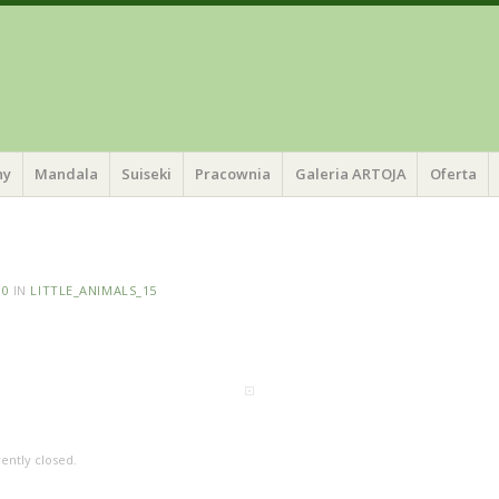
ny
Mandala
Suiseki
Pracownia
Galeria ARTOJA
Oferta
30
IN
LITTLE_ANIMALS_15
ently closed.