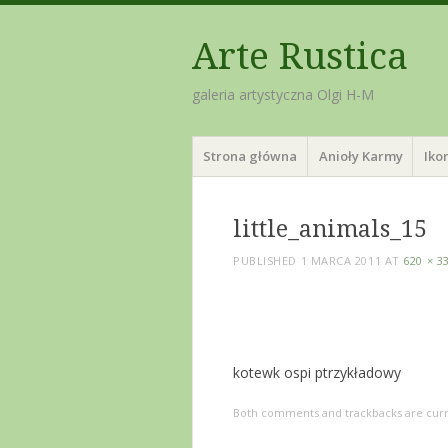
Arte Rustica
galeria artystyczna Olgi H-M
Menu
Skip
Strona główna
Anioły Karmy
Iko
to
content
little_animals_15
PUBLISHED
1 MARCA 2011
AT
620 × 3
kotewk ospi ptrzykładowy
Both comments and trackbacks are curr