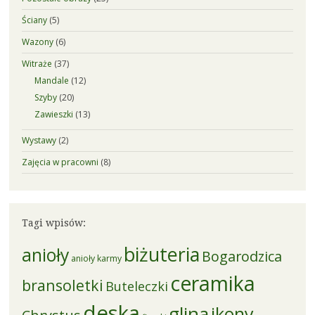
Ściany
(5)
Wazony
(6)
Witraże
(37)
Mandale
(12)
Szyby
(20)
Zawieszki
(13)
Wystawy
(2)
Zajęcia w pracowni
(8)
Tagi wpisów:
biżuteria
anioły
Bogarodzica
anioły karmy
ceramika
bransoletki
Buteleczki
deska
glina
ikony