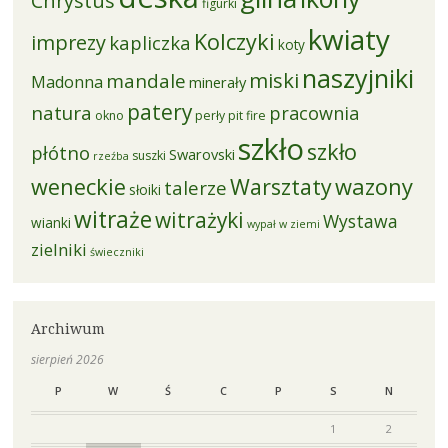
Chrystus
figurki
kwiaty
Kolczyki
imprezy
kapliczka
koty
naszyjniki
miski
mandale
Madonna
minerały
patery
natura
pracownia
okno
perły
pit fire
szkło
szkło
płótno
Swarovski
suszki
rzeźba
weneckie
Warsztaty
wazony
talerze
słoiki
witraże
witrażyki
Wystawa
wianki
wypał w ziemi
zielniki
świeczniki
Archiwum
sierpień 2026
P
W
Ś
C
P
S
N
1
2