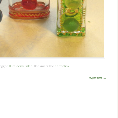
tagged
Buteleczki
,
szkło
. Bookmark the
permalink
.
Wystawa
→