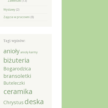
Zawieszki
(13)
Wystawy
(2)
Zajęcia w pracowni
(8)
Tagi wpisów:
anioły
anioły karmy
biżuteria
Bogarodzica
bransoletki
Buteleczki
ceramika
deska
Chrystus