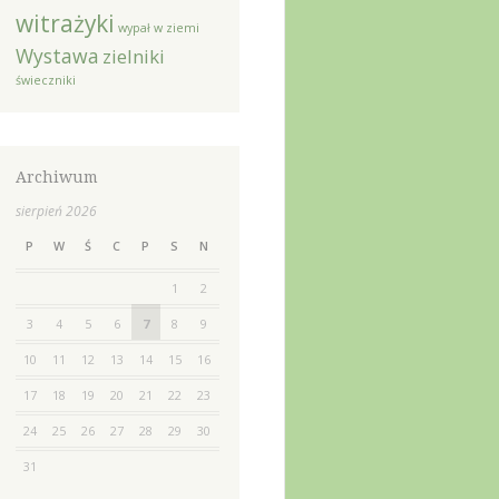
witrażyki
wypał w ziemi
Wystawa
zielniki
świeczniki
Archiwum
sierpień 2026
P
W
Ś
C
P
S
N
1
2
3
4
5
6
7
8
9
10
11
12
13
14
15
16
17
18
19
20
21
22
23
24
25
26
27
28
29
30
31