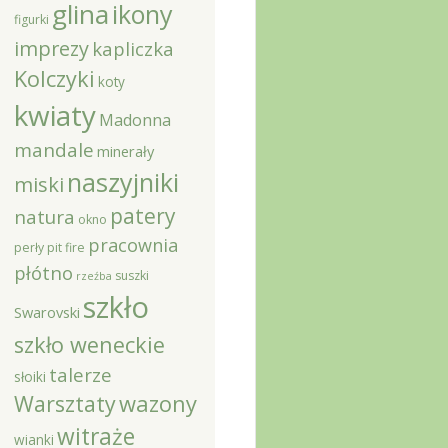
glina
ikony
figurki
imprezy
kapliczka
Kolczyki
koty
kwiaty
Madonna
mandale
minerały
naszyjniki
miski
patery
natura
okno
pracownia
perły
pit fire
płótno
suszki
rzeźba
szkło
Swarovski
szkło weneckie
talerze
słoiki
Warsztaty
wazony
witraże
wianki