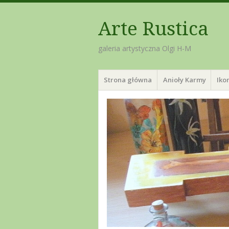
Arte Rustica
galeria artystyczna Olgi H-M
Menu
Skip
Strona główna
Anioły Karmy
Iko
to
content