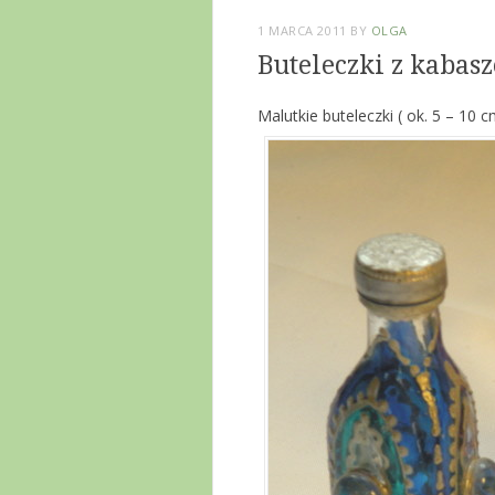
1 MARCA 2011
BY
OLGA
Buteleczki z kabas
Malutkie buteleczki ( ok. 5 – 10 