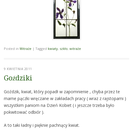
Posted in
Witraże
|
Tagged
kwiaty
,
szkło
,
witraże
9 KWIETNIA 2011
Goździki
Goździk, kwiat, który popadł w zapomnienie , chyba przez te
marne pączki wręczane w zakładach pracy ( wraz z rajstopami )
wszystkim paniom na Dzień Kobiet ( i jeszcze trzeba było
pokwitować odbiór ).
A to taki ładny i pięknie pachnący kwiat.