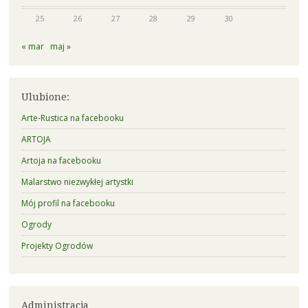
25
26
27
28
29
30
« mar
maj »
Ulubione:
Arte-Rustica na facebooku
ARTOJA
Artoja na facebooku
Malarstwo niezwykłej artystki
Mój profil na facebooku
Ogrody
Projekty Ogrodów
Administracja