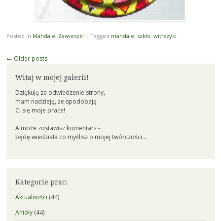
Posted in
Mandale
,
Zawieszki
|
Tagged
mandale
,
szkło
,
witrażyki
Post
←
Older posts
navigation
Witaj w mojej galerii!
Dziękuję za odwiedzenie strony,
mam nadzieję, że spodobają
Ci się moje prace!
A może zostawisz komentarz -
będę wiedziała co myślisz o mojej twórczości...
Kategorie prac:
Aktualności
(44)
Anioły
(44)