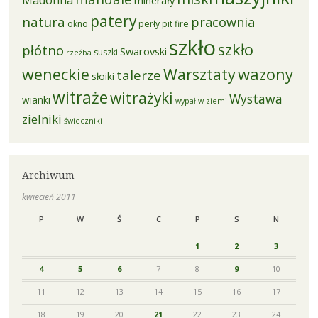
Madonna
minerały
patery
natura
pracownia
okno
perły
pit fire
szkło
szkło
płótno
Swarovski
suszki
rzeźba
weneckie
Warsztaty
wazony
talerze
słoiki
witraże
witrażyki
Wystawa
wianki
wypał w ziemi
zielniki
świeczniki
Archiwum
kwiecień 2011
P
W
Ś
C
P
S
N
1
2
3
4
5
6
7
8
9
10
11
12
13
14
15
16
17
18
19
20
21
22
23
24