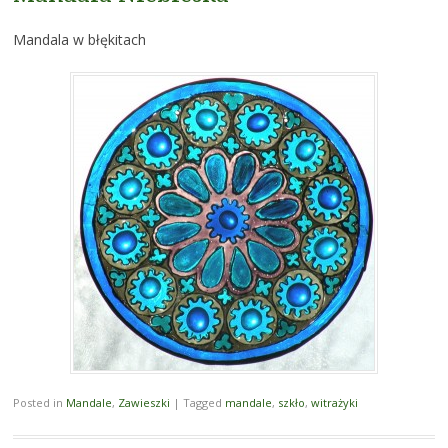
Mandala w błękitach
Posted in
Mandale
,
Zawieszki
|
Tagged
mandale
,
szkło
,
witrażyki