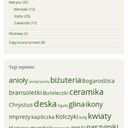
Witraże
(37)
Mandale
(12)
Szyby
(20)
Zawieszki
(13)
Wystawy
(2)
Zajęcia w pracowni
(8)
Tagi wpisów:
biżuteria
anioły
Bogarodzica
anioły karmy
ceramika
bransoletki
Buteleczki
deska
glina
ikony
Chrystus
figurki
kwiaty
Kolczyki
imprezy
kapliczka
koty
naszyjniki
miski
mandale