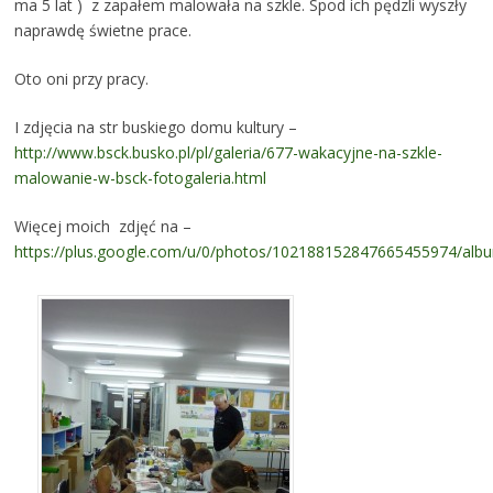
ma 5 lat ) z zapałem malowała na szkle. Spod ich pędzli wyszły
naprawdę świetne prace.
Oto oni przy pracy.
I zdjęcia na str buskiego domu kultury –
http://www.bsck.busko.pl/pl/galeria/677-wakacyjne-na-szkle-
malowanie-w-bsck-fotogaleria.html
Więcej moich zdjęć na –
https://plus.google.com/u/0/photos/102188152847665455974/al