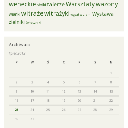
weneckie
Warsztaty
wazony
talerze
słoiki
witraże
witrażyki
Wystawa
wianki
wypał w ziemi
zielniki
świeczniki
Archiwum
lipiec 2012
P
W
Ś
C
P
S
N
1
2
3
4
5
6
7
8
9
10
11
12
13
14
15
16
17
18
19
20
21
22
23
24
25
26
27
28
29
30
31