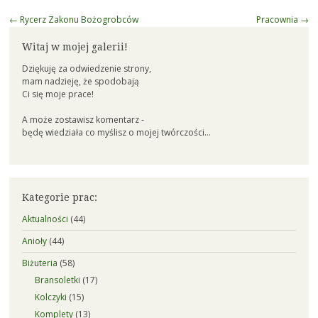
Post
←
Rycerz Zakonu Bożogrobców
Pracownia
→
navigation
Witaj w mojej galerii!
Dziękuję za odwiedzenie strony,
mam nadzieję, że spodobają
Ci się moje prace!
A może zostawisz komentarz -
będę wiedziała co myślisz o mojej twórczości...
Kategorie prac:
Aktualności
(44)
Anioły
(44)
Biżuteria
(58)
Bransoletki
(17)
Kolczyki
(15)
Komplety
(13)