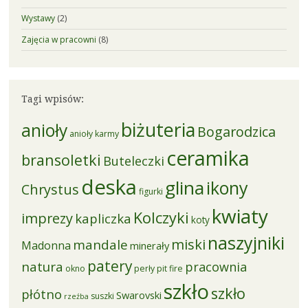
Wystawy
(2)
Zajęcia w pracowni
(8)
Tagi wpisów:
biżuteria
anioły
Bogarodzica
anioły karmy
ceramika
bransoletki
Buteleczki
deska
glina
ikony
Chrystus
figurki
kwiaty
Kolczyki
imprezy
kapliczka
koty
naszyjniki
miski
mandale
Madonna
minerały
patery
natura
pracownia
okno
perły
pit fire
szkło
szkło
płótno
Swarovski
suszki
rzeźba