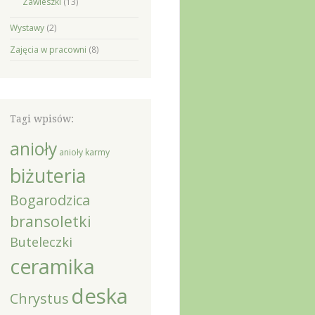
Zawieszki
(13)
Wystawy
(2)
Zajęcia w pracowni
(8)
Tagi wpisów:
anioły
anioły karmy
biżuteria
Bogarodzica
bransoletki
Buteleczki
ceramika
deska
Chrystus