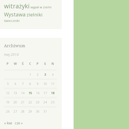
witrażyki
wypał w ziemi
Wystawa
zielniki
świeczniki
Archiwum
maj 2014
P
W
Ś
C
P
S
N
1
2
3
4
5
6
7
8
9
10
11
12
13
14
15
16
17
18
19
20
21
22
23
24
25
26
27
28
29
30
31
« kwi
cze »