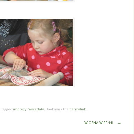
 tagged
imprezy
,
Warsztaty
. Bookmark the
permalink
.
WIOSNA W PEŁNI….
→