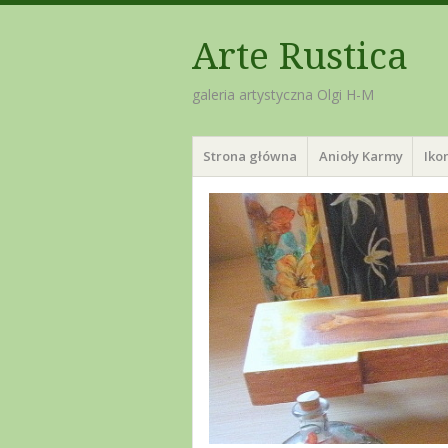
Arte Rustica
galeria artystyczna Olgi H-M
Menu
Skip
Strona główna
Anioły Karmy
Iko
to
content