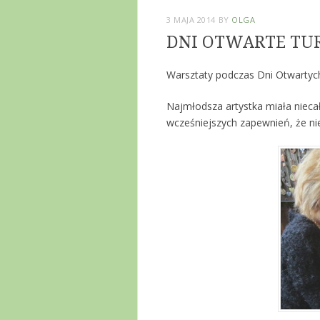
3 MAJA 2014
BY
OLGA
DNI OTWARTE TUR
Warsztaty podczas Dni Otwartych
Najmłodsza artystka miała niecał
wcześniejszych zapewnień, że nie 