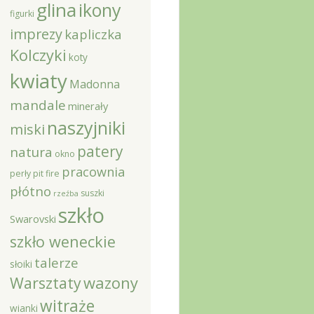
glina
ikony
figurki
imprezy
kapliczka
Kolczyki
koty
kwiaty
Madonna
mandale
minerały
naszyjniki
miski
patery
natura
okno
pracownia
perły
pit fire
płótno
suszki
rzeźba
szkło
Swarovski
szkło weneckie
talerze
słoiki
Warsztaty
wazony
witraże
wianki