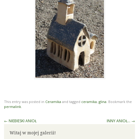
This entry was posted in
Ceramika
and tagged
ceramika
,
glina
. Bookmark the
permalink
.
Post
←
NIEBIESKI ANIOŁ
INNY ANIOŁ…
→
navigation
Witaj w mojej galerii!