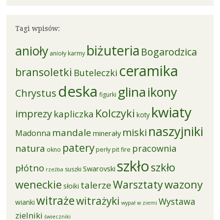
Tagi wpisów:
biżuteria
anioły
Bogarodzica
anioły karmy
ceramika
bransoletki
Buteleczki
deska
glina
ikony
Chrystus
figurki
kwiaty
Kolczyki
imprezy
kapliczka
koty
naszyjniki
miski
mandale
Madonna
minerały
patery
natura
pracownia
okno
perły
pit fire
szkło
szkło
płótno
Swarovski
suszki
rzeźba
weneckie
Warsztaty
wazony
talerze
słoiki
witraże
witrażyki
Wystawa
wianki
wypał w ziemi
zielniki
świeczniki