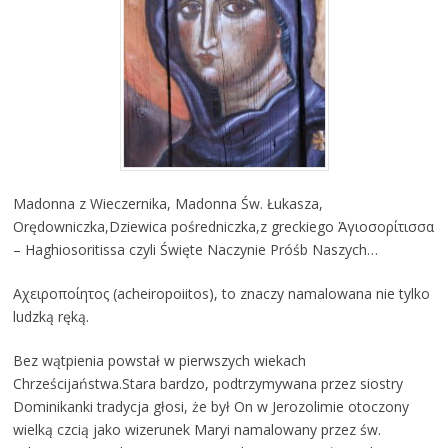
Madonna z Wieczernika, Madonna Św. Łukasza,
Orędowniczka,Dziewica pośredniczka,z greckiego Ἁγιοσορίτισσα
– Haghiosoritissa czyli Święte Naczynie Próśb Naszych…
Αχειροποίητος (acheiropoiitos), to znaczy namalowana nie tylko
ludzką ręką.
Bez wątpienia powstał w pierwszych wiekach
Chrześcijaństwa.Stara bardzo, podtrzymywana przez siostry
Dominikanki tradycja głosi, że był On w Jerozolimie otoczony
wielką czcią jako wizerunek Maryi namalowany przez św.