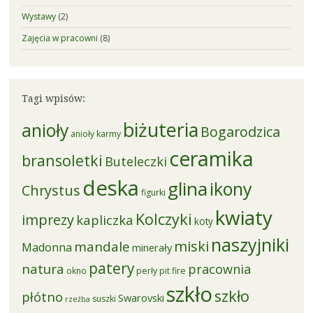
Wystawy
(2)
Zajęcia w pracowni
(8)
Tagi wpisów:
biżuteria
anioły
Bogarodzica
anioły karmy
ceramika
bransoletki
Buteleczki
deska
glina
ikony
Chrystus
figurki
kwiaty
Kolczyki
imprezy
kapliczka
koty
naszyjniki
miski
mandale
Madonna
minerały
patery
natura
pracownia
okno
perły
pit fire
szkło
szkło
płótno
Swarovski
suszki
rzeźba