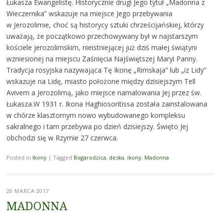
Łukasza Ewangelistę. Historycznie drugi Jego tytuł „Madonna z
Wieczernika” wskazuje na miejsce Jego przebywania
w Jerozolimie, choć są historycy sztuki chrześcijańskiej, którzy
uważają, że początkowo przechowywany był w najstarszym
kościele jerozolimskim, nieistniejącej już dziś małej świątyni
wzniesionej na miejscu Zaśnięcia Najświętszej Maryi Panny.
Tradycja rosyjska nazywająca Tę Ikonę „Rimskaja” lub „iz Lidy”
wskazuje na Lidę, miasto położone między dzisiejszym Tell
Avivem a Jerozolimą, jako miejsce namalowania Jej przez św.
Łukasza.W 1931 r. Ikona Haghiosoritissa została zainstalowana
w chórze klasztornym nowo wybudowanego kompleksu
sakralnego i tam przebywa po dzień dzisiejszy. Święto Jej
obchodzi się w Rzymie 27 czerwca.
Posted in
Ikony
|
Tagged
Bogarodzica
,
deska
,
ikony
,
Madonna
20 MARCA 2017
MADONNA