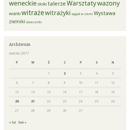
weneckie
Warsztaty
wazony
talerze
słoiki
witraże
witrażyki
Wystawa
wianki
wypał w ziemi
zielniki
świeczniki
Archiwum
marzec 2017
P
W
Ś
C
P
S
N
1
2
3
4
5
6
7
8
9
10
11
12
13
14
15
16
17
18
19
20
21
22
23
24
25
26
27
28
29
30
31
« lut
kwi »