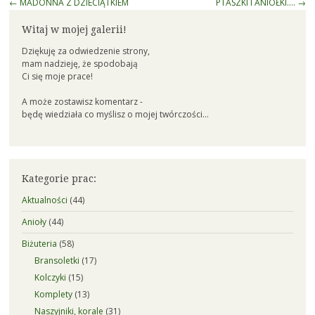
Post
←
MADONNA Z DZIECIĄTKIEM
PTASZKI I ANIOŁKI….
→
navigation
Witaj w mojej galerii!
Dziękuję za odwiedzenie strony,
mam nadzieję, że spodobają
Ci się moje prace!
A może zostawisz komentarz -
będę wiedziała co myślisz o mojej twórczości...
Kategorie prac:
Aktualności
(44)
Anioły
(44)
Biżuteria
(58)
Bransoletki
(17)
Kolczyki
(15)
Komplety
(13)
Naszyjniki, korale
(31)