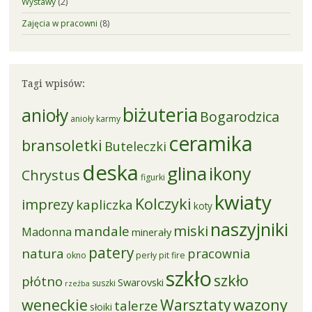
Wystawy
(2)
Zajęcia w pracowni
(8)
Tagi wpisów:
biżuteria
anioły
Bogarodzica
anioły karmy
ceramika
bransoletki
Buteleczki
deska
glina
ikony
Chrystus
figurki
kwiaty
Kolczyki
imprezy
kapliczka
koty
naszyjniki
miski
mandale
Madonna
minerały
patery
natura
pracownia
okno
perły
pit fire
szkło
szkło
płótno
Swarovski
suszki
rzeźba
weneckie
Warsztaty
wazony
talerze
słoiki