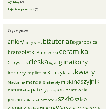
Wystawy
(2)
Zajęcia w pracowni
(8)
Tagi wpisów:
biżuteria
anioły
Bogarodzica
anioły karmy
ceramika
bransoletki
Buteleczki
deska
glina
ikony
Chrystus
figurki
kwiaty
Kolczyki
imprezy
kapliczka
koty
naszyjniki
miski
mandale
Madonna
minerały
patery
natura
pracownia
okno
perły
pit fire
szkło
szkło
płótno
Swarovski
suszki
rzeźba
weneckie
Warsztaty
wazony
talerze
słoiki