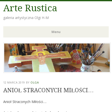
Arte Rustica
galeria artystyczna Olgi H-M
Menu
Skip
to
content
12 MARCA 2019
BY
OLGA
ANIOŁ STRACONYCH MIŁOŚCI…
Anioł Straconych Miłości….