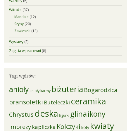
Wazony
(6)
Witraże
(37)
Mandale
(12)
Szyby
(20)
Zawieszki
(13)
Wystawy
(2)
Zajęcia w pracowni
(8)
Tagi wpisów:
biżuteria
anioły
Bogarodzica
anioły karmy
ceramika
bransoletki
Buteleczki
deska
glina
ikony
Chrystus
figurki
kwiaty
Kolczyki
imprezy
kapliczka
koty