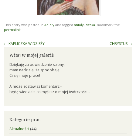
This entry was posted in
Anioły
and tagged
anioły
,
deska
. Bookmark the
permalink
.
Post
←
KAPLICZKA W DZIEŻY
CHRYSTUS
→
navigation
Witaj w mojej galerii!
Dziękuję za odwiedzenie strony,
mam nadzieję, że spodobają
Ci się moje prace!
A może zostawisz komentarz -
będę wiedziała co myślisz o mojej twórczości...
Kategorie prac:
Aktualności
(44)