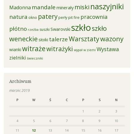
naszyjniki
miski
mandale
Madonna
minerały
patery
natura
pracownia
okno
perły
pit fire
szkło
szkło
płótno
Swarovski
suszki
rzeźba
weneckie
Warsztaty
wazony
talerze
słoiki
witraże
witrażyki
Wystawa
wianki
wypał w ziemi
zielniki
świeczniki
Archiwum
marzec 2019
P
W
Ś
C
P
S
N
1
2
3
4
5
6
7
8
9
10
11
12
13
14
15
16
17