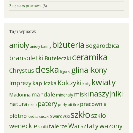
Zajęcia w pracowni
(8)
Tagi wpisów:
biżuteria
anioły
Bogarodzica
anioły karmy
ceramika
bransoletki
Buteleczki
deska
glina
ikony
Chrystus
figurki
kwiaty
Kolczyki
imprezy
kapliczka
koty
naszyjniki
miski
mandale
Madonna
minerały
patery
natura
pracownia
okno
perły
pit fire
szkło
szkło
płótno
Swarovski
suszki
rzeźba
weneckie
Warsztaty
wazony
talerze
słoiki