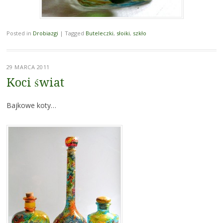
Posted in
Drobiazgi
|
Tagged
Buteleczki
,
słoiki
,
szkło
29 MARCA 2011
Koci świat
Bajkowe koty…