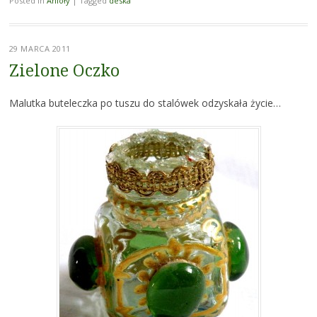
Posted in
Anioły
|
Tagged
deska
29 MARCA 2011
Zielone Oczko
Malutka buteleczka po tuszu do stalówek odzyskała życie…