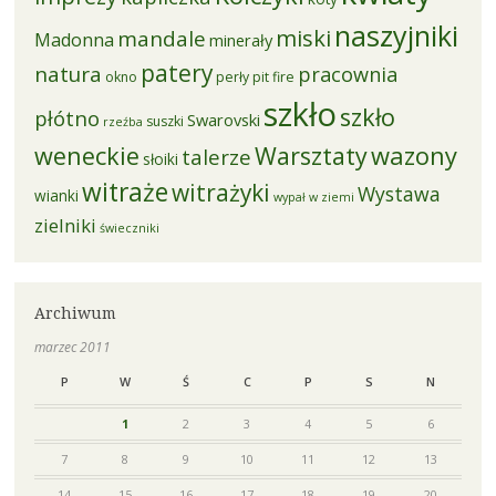
naszyjniki
miski
mandale
Madonna
minerały
patery
natura
pracownia
okno
perły
pit fire
szkło
szkło
płótno
Swarovski
suszki
rzeźba
weneckie
Warsztaty
wazony
talerze
słoiki
witraże
witrażyki
Wystawa
wianki
wypał w ziemi
zielniki
świeczniki
Archiwum
marzec 2011
P
W
Ś
C
P
S
N
1
2
3
4
5
6
7
8
9
10
11
12
13
14
15
16
17
18
19
20