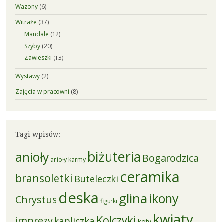
Wazony
(6)
Witraże
(37)
Mandale
(12)
Szyby
(20)
Zawieszki
(13)
Wystawy
(2)
Zajęcia w pracowni
(8)
Tagi wpisów:
biżuteria
anioły
Bogarodzica
anioły karmy
ceramika
bransoletki
Buteleczki
deska
glina
ikony
Chrystus
figurki
kwiaty
Kolczyki
imprezy
kapliczka
koty