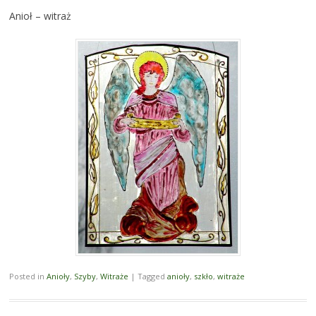
Anioł – witraż
Posted in
Anioły
,
Szyby
,
Witraże
|
Tagged
anioły
,
szkło
,
witraże