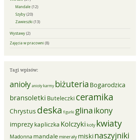
Mandale
(12)
Szyby
(20)
Zawieszki
(13)
Wystawy
(2)
Zajęcia w pracowni
(8)
Tagi wpisów:
biżuteria
anioły
Bogarodzica
anioły karmy
ceramika
bransoletki
Buteleczki
deska
glina
ikony
Chrystus
figurki
kwiaty
Kolczyki
imprezy
kapliczka
koty
naszyjniki
miski
mandale
Madonna
minerały