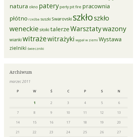
patery
natura
pracownia
okno
perły
pit fire
szkło
szkło
płótno
Swarovski
suszki
rzeźba
weneckie
Warsztaty
wazony
talerze
słoiki
witraże
witrażyki
Wystawa
wianki
wypał w ziemi
zielniki
świeczniki
Archiwum
marzec 2011
P
W
Ś
C
P
S
N
1
2
3
4
5
6
7
8
9
10
11
12
13
14
15
16
17
18
19
20
21
22
23
24
25
26
27