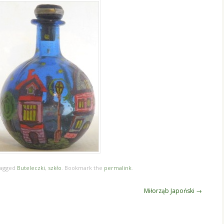
tagged
Buteleczki
,
szkło
. Bookmark the
permalink
.
Miłorząb Japoński
→