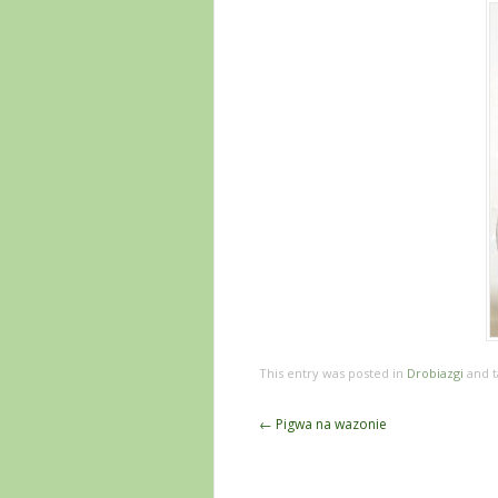
This entry was posted in
Drobiazgi
and 
Post
←
Pigwa na wazonie
navigation