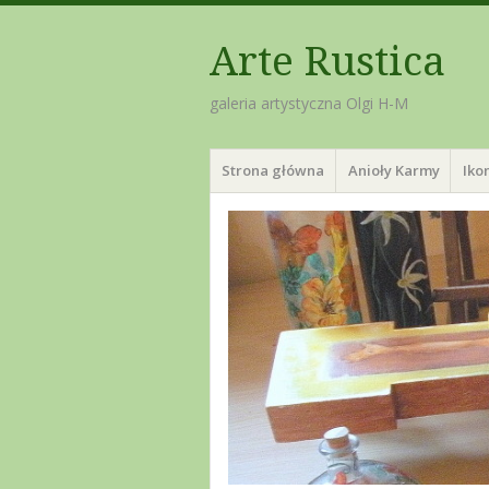
Arte Rustica
galeria artystyczna Olgi H-M
Menu
Skip
Strona główna
Anioły Karmy
Iko
to
content