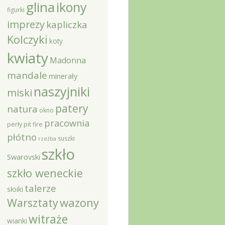
glina
ikony
figurki
imprezy
kapliczka
Kolczyki
koty
kwiaty
Madonna
mandale
minerały
naszyjniki
miski
patery
natura
okno
pracownia
perły
pit fire
płótno
suszki
rzeźba
szkło
Swarovski
szkło weneckie
talerze
słoiki
Warsztaty
wazony
witraże
wianki