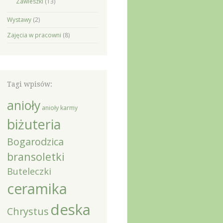
Zawieszki
(13)
Wystawy
(2)
Zajęcia w pracowni
(8)
Tagi wpisów:
anioły
anioły karmy
biżuteria
Bogarodzica
bransoletki
Buteleczki
ceramika
deska
Chrystus