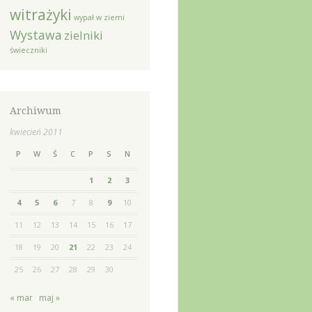
witrażyki
wypał w ziemi
Wystawa
zielniki
świeczniki
Archiwum
kwiecień 2011
P
W
Ś
C
P
S
N
1
2
3
4
5
6
7
8
9
10
11
12
13
14
15
16
17
18
19
20
21
22
23
24
25
26
27
28
29
30
« mar
maj »