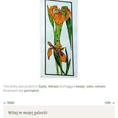
This entry was posted in
Szyby
,
Witraże
and tagged
kwiaty
,
szkło
,
witraże
.
Bookmark the
permalink
.
Post
←
Maki
Gile
→
navigation
Witaj w mojej galerii!