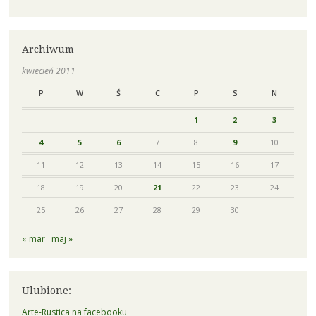
Archiwum
kwiecień 2011
P
W
Ś
C
P
S
N
1
2
3
4
5
6
7
8
9
10
11
12
13
14
15
16
17
18
19
20
21
22
23
24
25
26
27
28
29
30
« mar
maj »
Ulubione:
Arte-Rustica na facebooku