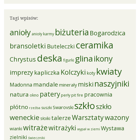
Tagi wpisów:
biżuteria
anioły
Bogarodzica
anioły karmy
ceramika
bransoletki
Buteleczki
deska
glina
ikony
Chrystus
figurki
kwiaty
Kolczyki
imprezy
kapliczka
koty
naszyjniki
miski
mandale
Madonna
minerały
patery
natura
pracownia
okno
perły
pit fire
szkło
szkło
płótno
Swarovski
suszki
rzeźba
weneckie
Warsztaty
wazony
talerze
słoiki
witraże
witrażyki
Wystawa
wianki
wypał w ziemi
zielniki
świeczniki