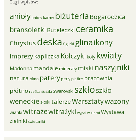
Tagi wpisów:
biżuteria
anioły
Bogarodzica
anioły karmy
ceramika
bransoletki
Buteleczki
deska
glina
ikony
Chrystus
figurki
kwiaty
Kolczyki
imprezy
kapliczka
koty
naszyjniki
miski
mandale
Madonna
minerały
patery
natura
pracownia
okno
perły
pit fire
szkło
szkło
płótno
Swarovski
suszki
rzeźba
weneckie
Warsztaty
wazony
talerze
słoiki
witraże
witrażyki
Wystawa
wianki
wypał w ziemi
zielniki
świeczniki