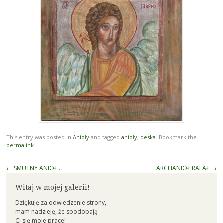
This entry was posted in
Anioły
and tagged
anioły
,
deska
. Bookmark the
permalink
.
Post
←
SMUTNY ANIOŁ…
ARCHANIOŁ RAFAŁ
→
navigation
Witaj w mojej galerii!
Dziękuję za odwiedzenie strony,
mam nadzieję, że spodobają
Ci się moje prace!