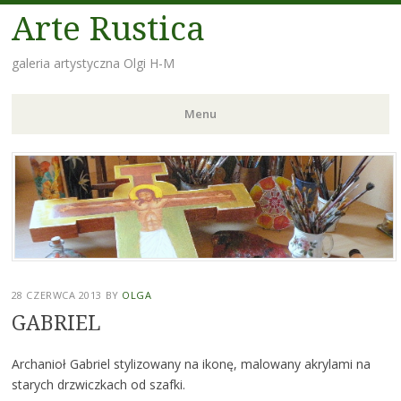
Arte Rustica
galeria artystyczna Olgi H-M
Menu
Skip
to
content
28 CZERWCA 2013
BY
OLGA
GABRIEL
Archanioł Gabriel stylizowany na ikonę, malowany akrylami na
starych drzwiczkach od szafki.