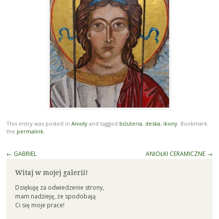
This entry was posted in
Anioły
and tagged
biżuteria
,
deska
,
ikony
. Bookmark
the
permalink
.
Post
←
GABRIEL
ANIOŁKI CERAMICZNE
→
navigation
Witaj w mojej galerii!
Dziękuję za odwiedzenie strony,
mam nadzieję, że spodobają
Ci się moje prace!