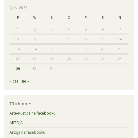
lipiec 2013
P
W
Ś
C
P
S
N
1
2
3
4
5
6
7
8
9
10
11
12
13
14
15
16
17
18
19
20
21
22
23
24
25
26
27
28
29
30
31
« cze
sie »
Ulubione:
Arte-Rustica na facebooku
ARTOJA
Artoja na facebooku