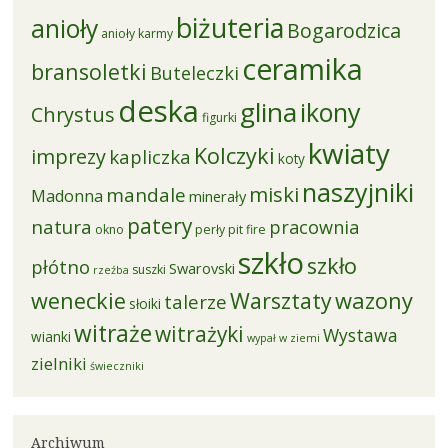
biżuteria
anioły
Bogarodzica
anioły karmy
ceramika
bransoletki
Buteleczki
deska
glina
ikony
Chrystus
figurki
kwiaty
Kolczyki
imprezy
kapliczka
koty
naszyjniki
miski
mandale
Madonna
minerały
patery
natura
pracownia
okno
perły
pit fire
szkło
szkło
płótno
Swarovski
suszki
rzeźba
weneckie
Warsztaty
wazony
talerze
słoiki
witraże
witrażyki
Wystawa
wianki
wypał w ziemi
zielniki
świeczniki
Archiwum