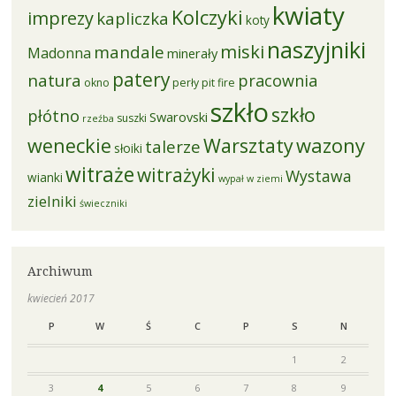
kwiaty
Kolczyki
imprezy
kapliczka
koty
naszyjniki
miski
mandale
Madonna
minerały
patery
natura
pracownia
okno
perły
pit fire
szkło
szkło
płótno
Swarovski
suszki
rzeźba
weneckie
Warsztaty
wazony
talerze
słoiki
witraże
witrażyki
Wystawa
wianki
wypał w ziemi
zielniki
świeczniki
Archiwum
kwiecień 2017
P
W
Ś
C
P
S
N
1
2
3
4
5
6
7
8
9