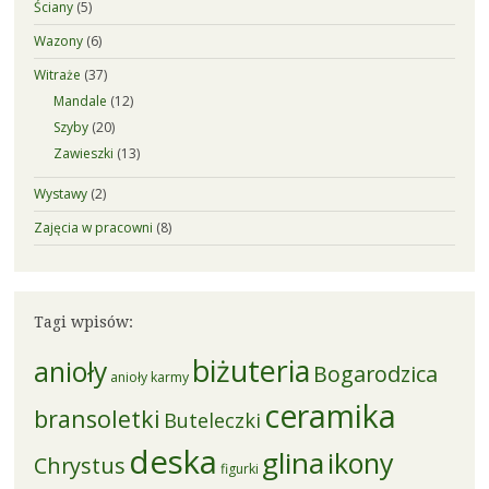
Ściany
(5)
Wazony
(6)
Witraże
(37)
Mandale
(12)
Szyby
(20)
Zawieszki
(13)
Wystawy
(2)
Zajęcia w pracowni
(8)
Tagi wpisów:
biżuteria
anioły
Bogarodzica
anioły karmy
ceramika
bransoletki
Buteleczki
deska
glina
ikony
Chrystus
figurki