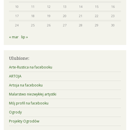
10
11
12
13
14
15
16
17
18
19
20
21
22
23
24
25
26
27
28
29
30
« mar
lip »
Ulubione:
Arte-Rustica na facebooku
ARTOJA
Artoja na facebooku
Malarstwo niezwykłej artystki
Mój profil na facebooku
Ogrody
Projekty Ogrodów