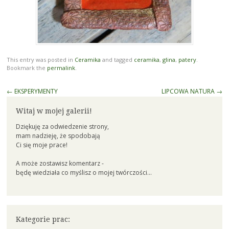
This entry was posted in
Ceramika
and tagged
ceramika
,
glina
,
patery
.
Bookmark the
permalink
.
Post
←
EKSPERYMENTY
LIPCOWA NATURA
→
navigation
Witaj w mojej galerii!
Dziękuję za odwiedzenie strony,
mam nadzieję, że spodobają
Ci się moje prace!
A może zostawisz komentarz -
będę wiedziała co myślisz o mojej twórczości...
Kategorie prac: