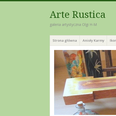
Arte Rustica
galeria artystyczna Olgi H-M
Menu
Skip
Strona główna
Anioły Karmy
Iko
to
content