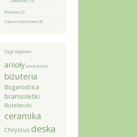
Zawieszki
(13)
Wystawy
(2)
Zajęcia w pracowni
(8)
Tagi wpisów:
anioły
anioły karmy
biżuteria
Bogarodzica
bransoletki
Buteleczki
ceramika
deska
Chrystus