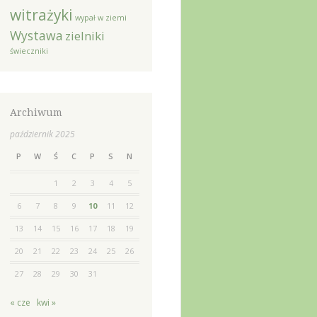
witrażyki
wypał w ziemi
Wystawa
zielniki
świeczniki
Archiwum
październik 2025
P
W
Ś
C
P
S
N
1
2
3
4
5
6
7
8
9
10
11
12
13
14
15
16
17
18
19
20
21
22
23
24
25
26
27
28
29
30
31
« cze
kwi »