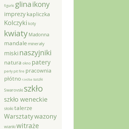
glina
ikony
figurki
imprezy
kapliczka
Kolczyki
koty
kwiaty
Madonna
mandale
minerały
naszyjniki
miski
patery
natura
okno
pracownia
perły
pit fire
płótno
suszki
rzeźba
szkło
Swarovski
szkło weneckie
talerze
słoiki
Warsztaty
wazony
witraże
wianki