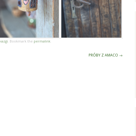
iazgi
. Bookmark the
permalink
.
PRÓBY Z AMACO
→