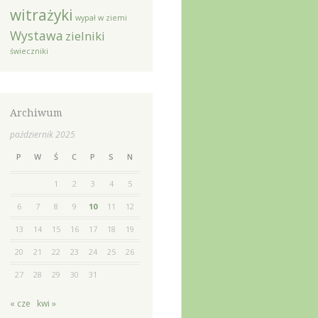
witrażyki
wypał w ziemi
Wystawa
zielniki
świeczniki
Archiwum
październik 2025
P
W
Ś
C
P
S
N
1
2
3
4
5
6
7
8
9
10
11
12
13
14
15
16
17
18
19
20
21
22
23
24
25
26
27
28
29
30
31
« cze
kwi »