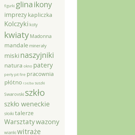
glina
ikony
figurki
imprezy
kapliczka
Kolczyki
koty
kwiaty
Madonna
mandale
minerały
naszyjniki
miski
patery
natura
okno
pracownia
perły
pit fire
płótno
suszki
rzeźba
szkło
Swarovski
szkło weneckie
talerze
słoiki
Warsztaty
wazony
witraże
wianki