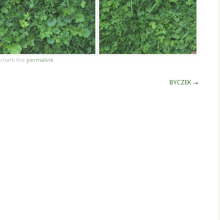
kmark the
permalink
.
BYCZEK
→