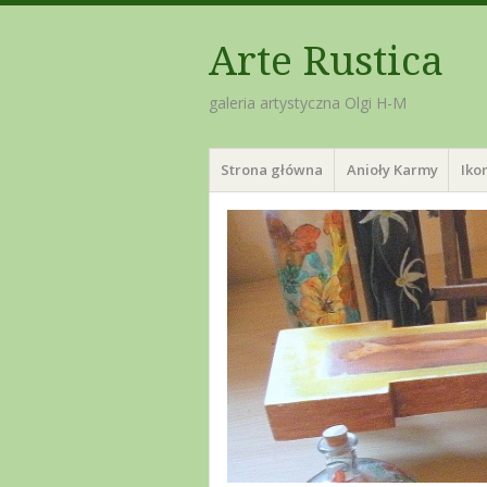
Arte Rustica
galeria artystyczna Olgi H-M
Menu
Skip
Strona główna
Anioły Karmy
Iko
to
content