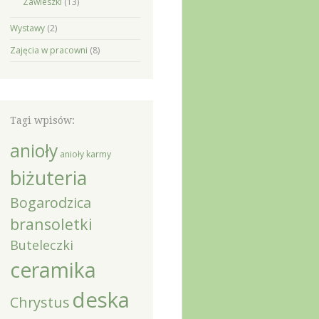
Zawieszki
(13)
Wystawy
(2)
Zajęcia w pracowni
(8)
Tagi wpisów:
anioły
anioły karmy
biżuteria
Bogarodzica
bransoletki
Buteleczki
ceramika
deska
Chrystus