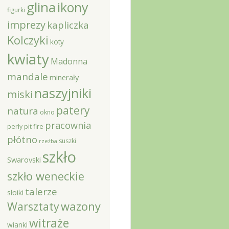
glina
ikony
figurki
imprezy
kapliczka
Kolczyki
koty
kwiaty
Madonna
mandale
minerały
naszyjniki
miski
patery
natura
okno
pracownia
perły
pit fire
płótno
suszki
rzeźba
szkło
Swarovski
szkło weneckie
talerze
słoiki
Warsztaty
wazony
witraże
wianki