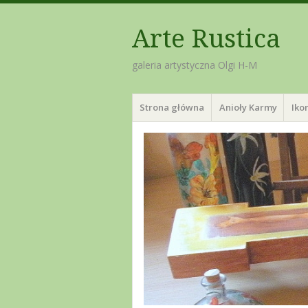
Arte Rustica
galeria artystyczna Olgi H-M
Menu
Skip
Strona główna
Anioły Karmy
Iko
to
content