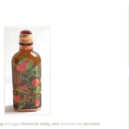
zgi
and tagged
Buteleczki
,
kwiaty
,
szkło
. Bookmark the
permalink
.