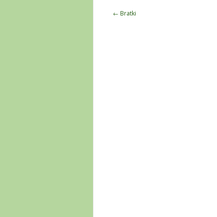
Post
←
Bratki
navigation