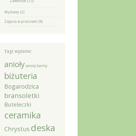
Zawieszki
(13)
Wystawy
(2)
Zajęcia w pracowni
(8)
Tagi wpisów:
anioły
anioły karmy
biżuteria
Bogarodzica
bransoletki
Buteleczki
ceramika
deska
Chrystus