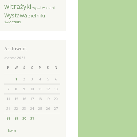
witrażyki
wypał w ziemi
Wystawa
zielniki
świeczniki
Archiwum
marzec 2011
P
W
Ś
C
P
S
N
1
2
3
4
5
6
7
8
9
10
11
12
13
14
15
16
17
18
19
20
21
22
23
24
25
26
27
28
29
30
31
kwi »